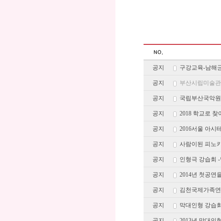
공지
구강교육-남해
공지
부산시립미술관
공지
국립부산국악원
공지
2018 학교로
공지
2016서울 아
공지
사람이된 피노키
공지
인형극 강습회 
공지
2014년 첫공
공지
김천국제가족연
공지
막대인형 강습회
공지
2013년 막대인