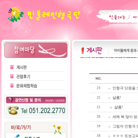
인형극 단원을
23
샬롬!
22
샬롬!
21
새해 복 많이 받
20
그림자 인형극 
19
ㅎㅎㅎ 또보고
18