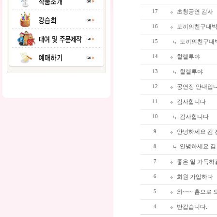
초청공연 감사
17
토끼의친구대
16
토끼의친구대
15
할렐루야
14
할렐루야
13
공연장 안내입니다
12
감사합니다
11
감사합니다
10
안녕하세요 김 전도
9
안녕하세요 김 전
8
좋은 일 가득하
7
회원 가입하다
6
와~~~ 홈으로 
5
반갑습니다.
4