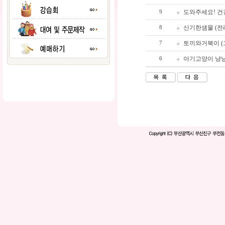
도와주세요! 건
9
신기한샘물 (전
8
토끼와거북이 (
7
아기고양이 냥냥
6