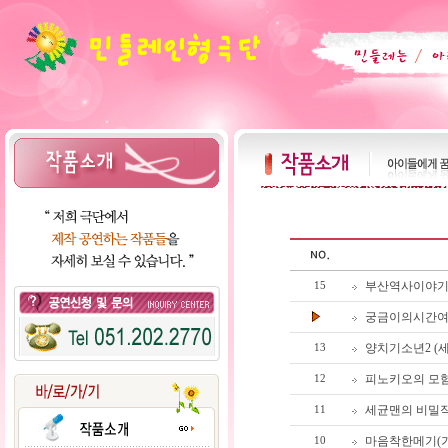
부산역사이야기
15
궁금이의시간여
양치기소년2 (
13
피노키오의 모험
12
세균맨의 비밀작
11
마음착한메기(
10