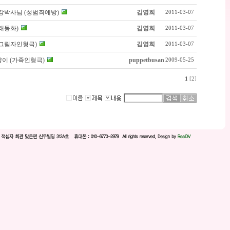
강박사님 (성범죄예방)
김영희
2011-03-07
래동화)
김영희
2011-03-07
그림자인형극)
김영희
2011-03-07
이 (가족인형극)
puppetbusan
2009-05-25
1
[2]