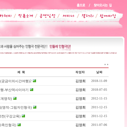
*
*
(궁금이의시간여행)2
김영희
2018-11-09
행-부산역사이야기
김영희
2018-07-05
세계명작)
김영희
2012-11-15
(명작-그림자인형극)
김영희
2011-12-15
전(구강교육)
김영희
2011-12-15
가족인형극)
김영희
2011-07-06