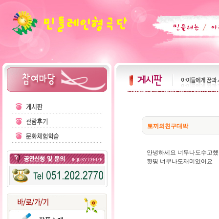
토끼의친구대박
안녕하세요 너무나도수고했
홧띵 너무나도재미있어요