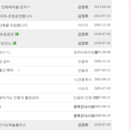
 전화예약을 먼저^^
김영희
2013-06-04
극제-초청공연합니다
김영희
2013-07-31
단원을 모집합니다.
이미지
2005-12-18
초청공연
김영희
2018-07-05
군보건소
김영희
2018-07-05
 ^^;;
청주타워아트홀
2005-08-08
침 감사
민들레
2006-11-21
출산 축하
민들레
1
2007-03-12
신관홍목사
2005-06-15
이숙자
2005-07-03
찾아가는 인형극 출장강의
민들레 인형극단
2007-06-21
파
원혁군내사랑
2005-08-31
원혁군내사랑
2008-06-20
 찾아가는예술플러스
김영희
2018-07-05