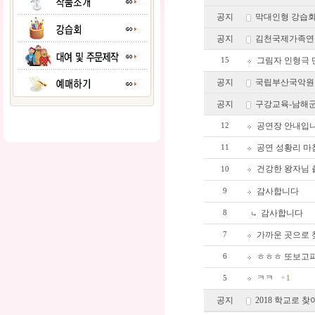
공지
막대인형 강습회
공지
김천국제가족연
그림자 인형극 
15
공지
국립부산국악원
공지
구강교육-남해
공연장 안내입니다
12
공연 성황리 마
11
건강한 왕자님 
10
감사합니다
9
감사합니다
8
가까운 곳으로 
7
ㅎㅎㅎ 또보고
6
ㅋㅋ
5
1
공지
2018 학교로