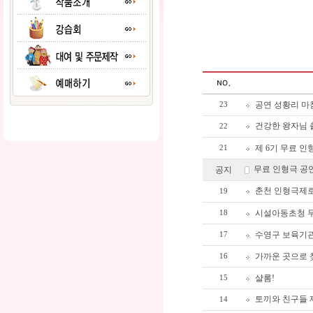
공연 성황리 마
23
건강한 왕자님 
22
제 6기 무료 인형
21
무료 인형극 공
공지
춘천 인형극제로
19
시설아동초청 
18
수영구 보육기관
17
가까운 곳으로 
16
샬롬!
15
토끼와 친구들 
14