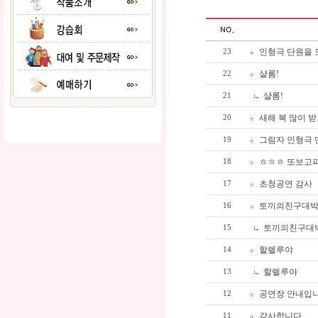
인형극 단원을
23
샬롬!
22
샬롬!
21
새해 복 많이 받
20
그림자 인형극 
19
ㅎㅎㅎ 또보고
18
초청공연 감사
17
토끼의친구대
16
토끼의친구대
15
할렐루야
14
할렐루야
13
공연장 안내입니다
12
감사합니다
11