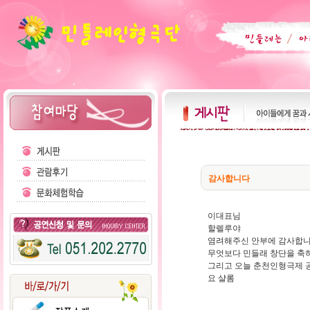
감사합니다
이대표님
할렐루야
염려해주신 안부에 감사합니
무엇보다 민들래 창단을 축
그리고 오늘 춘천인형극제 공
요 샬롬