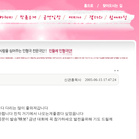
*
*
신관홍목사
2005-06-15 17:47:24
다 다리는 많이 좋와져갑니다
하합니다 진직 거기에서 나오는게좋겠다 싶었읍니다
문이 발송?映봇? 금년 대회에 꼭 참가하세요 발전을위해 기도 드릴께