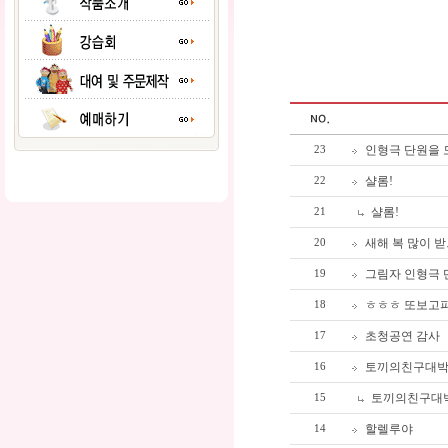
인형극 단원을
23
샬롬!
22
샬롬!
21
새해 복 많이 받
20
그림자 인형극 
19
ㅎㅎㅎ 또보고
18
초청공연 감사
17
토끼의친구대
16
토끼의친구대
15
할렐루야
14