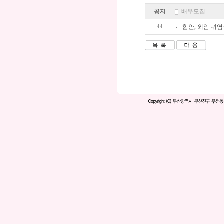
공지
배우모집
함안, 외암 귀
44