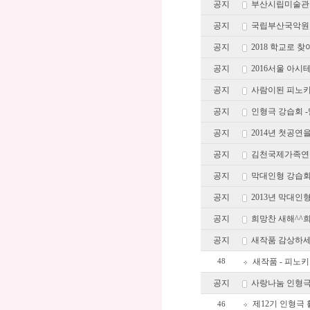
공지
부산시립미술관
공지
국립부산국악원
공지
2018 학교로
공지
2016서울 아
공지
사람이된 피노키
공지
인형극 강습회 
공지
2014년 첫공
공지
김천국제가족연
공지
막대인형 강습회
공지
2013년 막대인
공지
희망찬 새해^^희
공지
새작품 감상하세
새작품 - 피노키
48
공지
사랑나눔 인형극
제12기 인형극
46