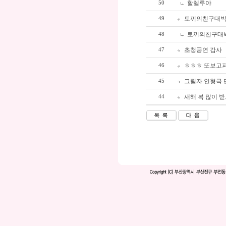
할렐루야
50
토끼의친구대
49
토끼의친구대
48
초청공연 감사
47
ㅎㅎㅎ 또보고
46
그림자 인형극 
45
새해 복 많이 받
44